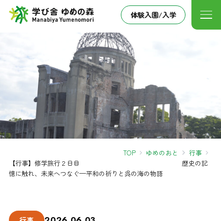
体験入園/入学
TOP
ゆめのおと
行事
【行事】修学旅行２日目 歴史の記
憶に触れ、未来へつなぐ—平和の祈りと呉の海の物語
2026.06.03
行事